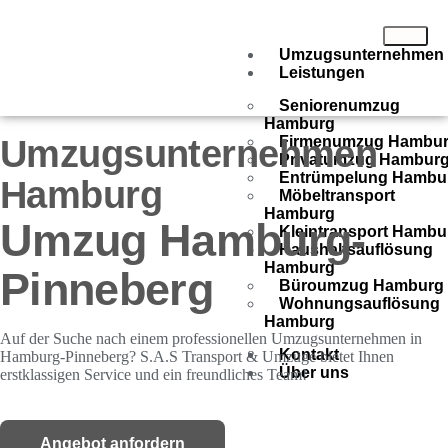
Umzugsunternehmen
Leistungen
Seniorenumzug
Hamburg
Umzugsunternehmen
Firmenumzug Hambu
Privatumzug Hambur
Entrümpelung Hambu
Hamburg
Möbeltransport
Hamburg
Umzug Hamburg-
Kleintransport Hambu
Haushaltsauflösung
Hamburg
Pinneberg
Büroumzug Hamburg
Wohnungsauflösung
Hamburg
Auf der Suche nach einem professionellen Umzugsunternehmen in
Kontakt
Hamburg-Pinneberg? S.A.S Transport & Umzüge bietet Ihnen
Über uns
erstklassigen Service und ein freundliches Team!
Angebot anfordern