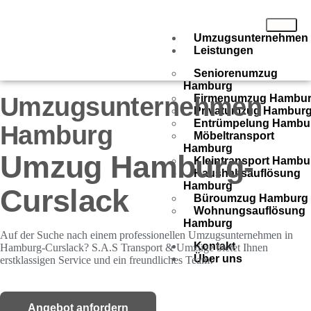
Umzugsunternehmen
Leistungen
Seniorenumzug
Hamburg
Umzugsunternehmen
Firmenumzug Hambu
Privatumzug Hambur
Entrümpelung Hambu
Hamburg
Möbeltransport
Hamburg
Umzug Hamburg-
Kleintransport Hambu
Haushaltsauflösung
Hamburg
Curslack
Büroumzug Hamburg
Wohnungsauflösung
Hamburg
Auf der Suche nach einem professionellen Umzugsunternehmen in
Kontakt
Hamburg-Curslack? S.A.S Transport & Umzüge bietet Ihnen
Über uns
erstklassigen Service und ein freundliches Team!
Angebot anfordern