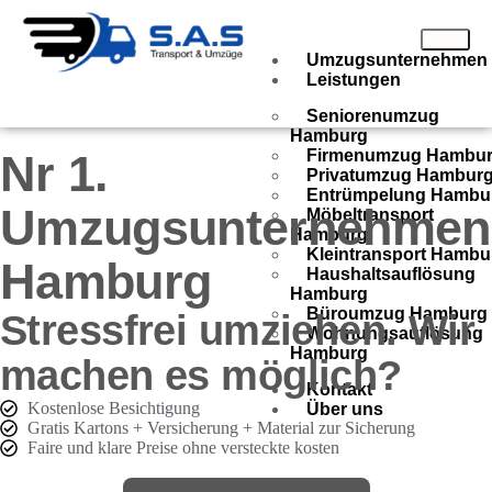
Umzugsunternehmen
Leistungen
Seniorenumzug
Hamburg
Nr 1.
Firmenumzug Hambu
Privatumzug Hambur
Entrümpelung Hambu
Umzugsunternehmen
Möbeltransport
Hamburg
Kleintransport Hambu
Hamburg
Haushaltsauflösung
Hamburg
Büroumzug Hamburg
Stressfrei umziehen. Wir
Wohnungsauflösung
Hamburg
machen es möglich?
Kontakt
Kostenlose Besichtigung
Über uns
Gratis Kartons + Versicherung + Material zur Sicherung
Faire und klare Preise ohne versteckte kosten